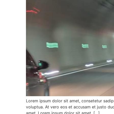
Lorem ipsum dolor sit amet, consetetur sadip
voluptua. At vero eos et accusam et justo du
amet. Lorem ipsum dolor sit amet, […]